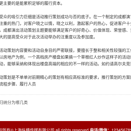
更主要的是能累积足够的履行资本。
受众的吸引力巨细是活动推行策划成功与否的底子。在一个制定的成都演
注重的热门，对客户晓之以情，晓之以利，激起客户的热心，促进客户十
，成都演出活动策划主题要能够满足客户的好奇心、价值体现、荣誉感、
大的提高受众对于此次活动举办的注重度以及参加度。
活动策划内容要和活动自身目的严密联接，要擅长于整和相关性较强的工
以房地产为例，一个高档房产楼盘如果搞一个草根红人炒作这样子的活动
动，能够采纳和体现出楼盘高端的相应的不一样的活动。如约请高尔夫竞
动策划是不单单对前期精心的策划有相应高标准的要求，推行策划的方案
流程步骤、履行人员
归纳分为哪几类
所有©上海纵横传媒有限公司 all rights reserved
电话/微信：
12345678